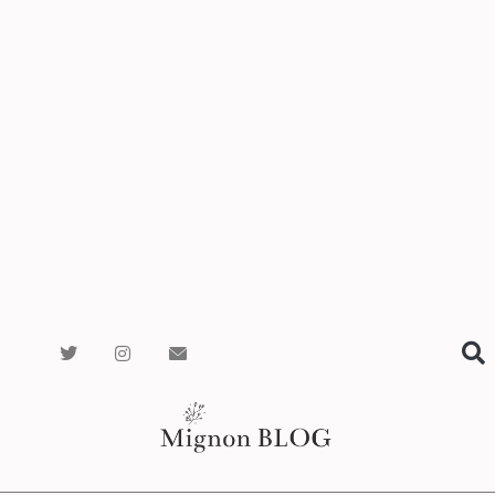
T
I
メ
w
n
ー
i
s
ル
t
t
ア
t
a
イ
e
g
コ
r
r
ン
a
m